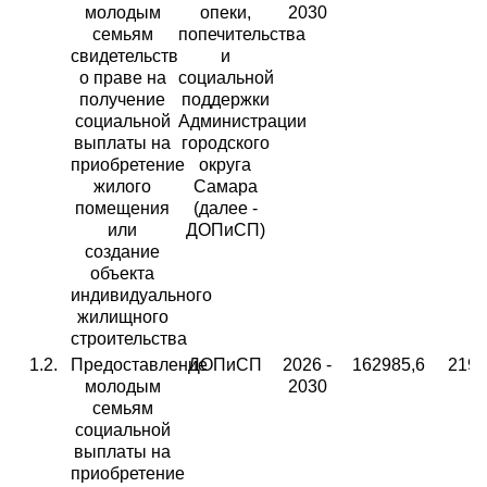
молодым
опеки,
2030
семьям
попечительства
свидетельств
и
о праве на
социальной
получение
поддержки
социальной
Администрации
выплаты на
городского
приобретение
округа
жилого
Самара
помещения
(далее -
или
ДОПиСП)
создание
объекта
индивидуального
жилищного
строительства
1.2.
Предоставление
ДОПиСП
2026 -
162985,6
2191
молодым
2030
семьям
социальной
выплаты на
приобретение