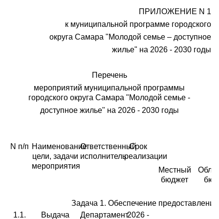
ПРИЛОЖЕНИЕ N 1
к муниципальной программе городского
округа Самара "Молодой семье – доступное
жилье" на 2026 - 2030 годы
Перечень
мероприятий муниципальной программы
городского округа Самара "Молодой семье -
доступное жилье" на 2026 - 2030 годы
N п/п
Наименование
Ответственный
Срок
цели, задачи
исполнитель
реализации
мероприятия
Местный
Обла
бюджет
бюд
Задача 1. Обеспечение предоставления
1.1.
Выдача
Департамент
2026 -