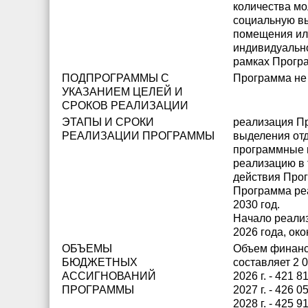
количества м
социальную в
помещения ил
индивидуально
рамках Прогр
ПОДПРОГРАММЫ С
Программа не
УКАЗАНИЕМ ЦЕЛЕЙ И
СРОКОВ РЕАЛИЗАЦИИ
ЭТАПЫ И СРОКИ
реализация П
РЕАЛИЗАЦИИ ПРОГРАММЫ
выделения отд
программные 
реализацию в 
действия Про
Программа реа
2030 год.
Начало реали
2026 года, око
ОБЪЕМЫ
Объем финан
БЮДЖЕТНЫХ
составляет 2 0
АССИГНОВАНИЙ
2026 г. - 421 8
ПРОГРАММЫ
2027 г. - 426 0
2028 г. - 425 9