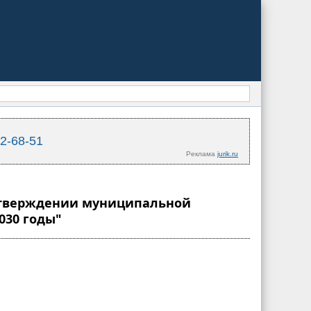
02-68-51
Реклама
jurik.ru
б утверждении муниципальной
030 годы"