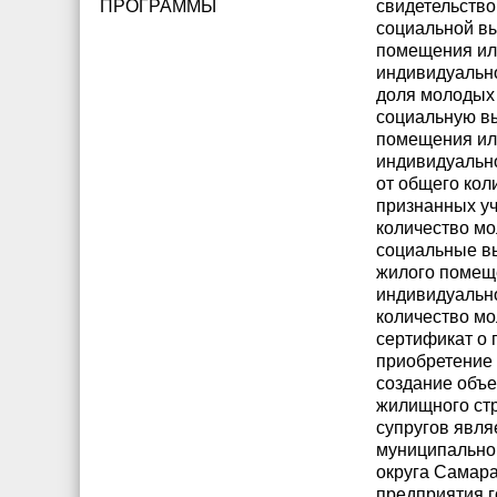
ПРОГРАММЫ
свидетельство
социальной в
помещения ил
индивидуально
доля молодых
социальную в
помещения ил
индивидуально
от общего кол
признанных у
количество м
социальные в
жилого помещ
индивидуально
количество м
сертификат о 
приобретение
создание объе
жилищного стр
супругов явля
муниципально
округа Самар
предприятия г