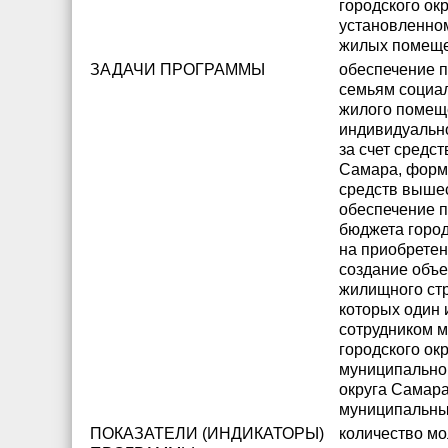
городского ок
установленно
жилых помеще
ЗАДАЧИ ПРОГРАММЫ
обеспечение 
семьям социа
жилого помещ
индивидуальн
за счет средс
Самара, форми
средств выше
обеспечение п
бюджета город
на приобрете
создание объе
жилищного ст
которых один 
сотрудником 
городского ок
муниципальног
округа Самара
муниципальны
ПОКАЗАТЕЛИ (ИНДИКАТОРЫ)
количество м