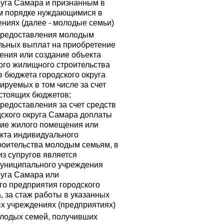
руга Самара и признанным в
м порядке нуждающимися в
ниях (далее - молодые семьи)
предоставления молодым
льных выплат на приобретение
ения или создание объекта
ого жилищного строительства
тв бюджета городского округа
руемых в том числе за счет
стоящих бюджетов;
редоставления за счет средств
ского округа Самара доплаты
ние жилого помещения или
кта индивидуального
роительства молодым семьям, в
из супругов является
муниципального учреждения
руга Самара или
о предприятия городского
, за стаж работы в указанных
х учреждениях (предприятиях)
олодых семей, получивших