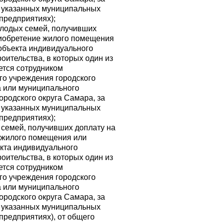
в указанных муниципальных
предприятиях);
олодых семей, получивших
риобретение жилого помещения
объекта индивидуального
оительства, в которых один из
ется сотрудником
го учреждения городского
а или муниципального
ородского округа Самара, за
в указанных муниципальных
предприятиях);
семей, получивших доплату на
 жилого помещения или
кта индивидуального
оительства, в которых один из
ется сотрудником
го учреждения городского
а или муниципального
ородского округа Самара, за
в указанных муниципальных
предприятиях), от общего