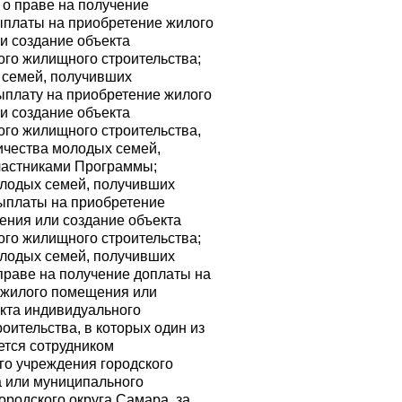
 о праве на получение
ыплаты на приобретение жилого
и создание объекта
го жилищного строительства;
 семей, получивших
ыплату на приобретение жилого
и создание объекта
го жилищного строительства,
ичества молодых семей,
частниками Программы;
олодых семей, получивших
ыплаты на приобретение
ения или создание объекта
го жилищного строительства;
олодых семей, получивших
праве на получение доплаты на
 жилого помещения или
кта индивидуального
оительства, в которых один из
ется сотрудником
го учреждения городского
а или муниципального
ородского округа Самара, за