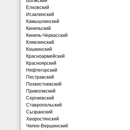
Волжский
Елховский
Исаклинский
Камышлинский
Кинельский
Кинель-Черкасский
Клявлинский
Кошкинский
Красноармейский
Красноярский
Нефтегорский
Пестравский
Похвистневский
Приволжский
Сергиевский
Ставропольский
Сызранский
Хворостянский
Челно-Вершинский