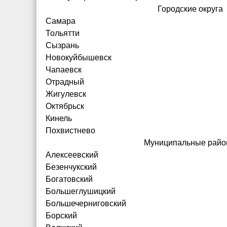
Городские округа
Самара
Тольятти
Сызрань
Новокуйбышевск
Чапаевск
Отрадный
Жигулевск
Октябрьск
Кинель
Похвистнево
Муниципальные рай
Алексеевский
Безенчукский
Богатовский
Большеглушицкий
Большечерниговский
Борский