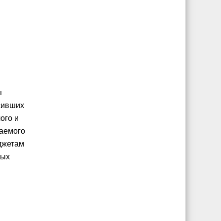
я
сивших
ого и
ваемого
джетам
ных