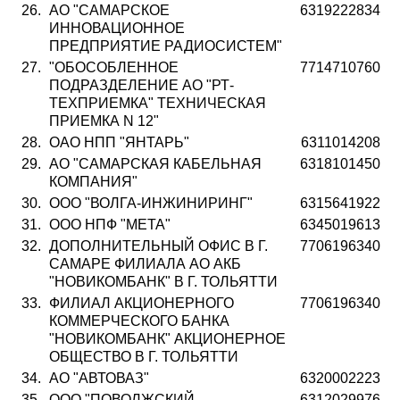
26.
АО "САМАРСКОЕ
6319222834
ИННОВАЦИОННОЕ
ПРЕДПРИЯТИЕ РАДИОСИСТЕМ"
27.
"ОБОСОБЛЕННОЕ
7714710760
ПОДРАЗДЕЛЕНИЕ АО "РТ-
ТЕХПРИЕМКА" ТЕХНИЧЕСКАЯ
ПРИЕМКА N 12"
28.
ОАО НПП "ЯНТАРЬ"
6311014208
29.
АО "САМАРСКАЯ КАБЕЛЬНАЯ
6318101450
КОМПАНИЯ"
30.
ООО "ВОЛГА-ИНЖИНИРИНГ"
6315641922
31.
ООО НПФ "МЕТА"
6345019613
32.
ДОПОЛНИТЕЛЬНЫЙ ОФИС В Г.
7706196340
САМАРЕ ФИЛИАЛА АО АКБ
"НОВИКОМБАНК" В Г. ТОЛЬЯТТИ
33.
ФИЛИАЛ АКЦИОНЕРНОГО
7706196340
КОММЕРЧЕСКОГО БАНКА
"НОВИКОМБАНК" АКЦИОНЕРНОЕ
ОБЩЕСТВО В Г. ТОЛЬЯТТИ
34.
АО "АВТОВАЗ"
6320002223
35.
ООО "ПОВОЛЖСКИЙ
6312029976