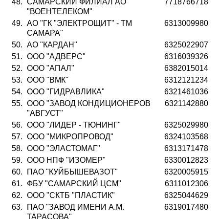
48.
САМАРСКИЙ ФИЛИАЛ АО
7718766718
"ВОЕНТЕЛЕКОМ"
49.
АО "ГК "ЭЛЕКТРОЩИТ" - ТМ
6313009980
САМАРА"
50.
АО "КАРДАН"
6325022907
51.
ООО "АДВЕРС"
6316039326
52.
ООО "АПАЛ"
6382015014
53.
ООО "ВМК"
6312121234
54.
ООО "ГИДРАВЛИКА"
6321461036
55.
ООО "ЗАВОД КОНДИЦИОНЕРОВ
6321142880
"АВГУСТ"
56.
ООО "ЛИДЕР - ТЮНИНГ"
6325029980
57.
ООО "МИКРОПРОВОД"
6324103568
58.
ООО "ЭЛАСТОМАГ"
6313171478
59.
ООО НПФ "ИЗОМЕР"
6330012823
60.
ПАО "КУЙБЫШЕВАЗОТ"
6320005915
61.
ФБУ "САМАРСКИЙ ЦСМ"
6311012306
62.
ООО "СКТБ "ПЛАСТИК"
6325044629
63.
ПАО "ЗАВОД ИМЕНИ А.М.
6319017480
ТАРАСОВА"