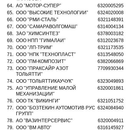
64.
АО "МОТОР-СУПЕР"
6320005295
65.
ООО "ВЫСОКИЕ ТЕХНОЛОГИИ"
6324020008
66.
ООО "РМИ-СТАЛЬ"
6321148391
67.
ООО "САМАРАВОЛГОМАШ"
6314004134
68.
ЗАО "ХИМСИНТЕЗ"
6378003182
69.
ООО НПП "ГИМАЛАИ"
6312023678
70.
ООО "ЛП-ТРИМ"
6321173535
71.
ООО "НПК "ТЕХНОПЛАСТ"
6313548050
72.
ООО "ПМ-КОМПОЗИТ"
6382066869
73.
ООО "ПРАКСАЙР АЗОТ
7709930344
ТОЛЬЯТТИ"
74.
ООО "ТОЛЬЯТТИКАУЧУК"
6323049893
75.
АО "УПРАВЛЕНИЕ МАЛОЙ
6320001861
МЕХАНИЗАЦИИ"
76.
ООО ТК "ВИКИНГИ"
6321051752
77.
ООО "БОЗТЕКИН АУТОМОТИВ РУС
6324084940
ГРУПП"
78.
АО "ВАЗИНТЕРСЕРВИС"
6320004911
79.
ООО "ВМ АВТО"
6316145927