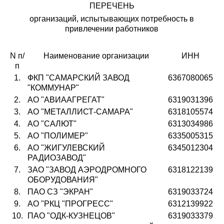
ПЕРЕЧЕНЬ
организаций, испытывающих потребность в
привлечении работников
N п/
Наименование организации
ИНН
п
1.
ФКП "САМАРСКИЙ ЗАВОД
6367080065
"КОММУНАР"
2.
АО "АВИААГРЕГАТ"
6319031396
3.
АО "МЕТАЛЛИСТ-САМАРА"
6318105574
4.
АО "САЛЮТ"
6313034986
5.
АО "ПОЛИМЕР"
6335005315
6.
АО "ЖИГУЛЕВСКИЙ
6345012304
РАДИОЗАВОД"
7.
ЗАО "ЗАВОД АЭРОДРОМНОГО
6318122139
ОБОРУДОВАНИЯ"
8.
ПАО СЗ "ЭКРАН"
6319033724
9.
АО "РКЦ "ПРОГРЕСС"
6312139922
10.
ПАО "ОДК-КУЗНЕЦОВ"
6319033379