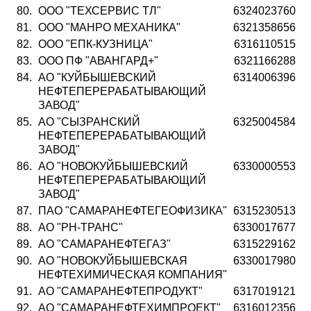
80.
ООО "ТЕХСЕРВИС ТЛ"
6324023760
81.
ООО "МАНРО МЕХАНИКА"
6321358656
82.
ООО "ЕПК-КУЗНИЦА"
6316110515
83.
ООО ПФ "АВАНГАРД+"
6321166288
84.
АО "КУЙБЫШЕВСКИЙ
6314006396
НЕФТЕПЕРЕРАБАТЫВАЮЩИЙ
ЗАВОД"
85.
АО "СЫЗРАНСКИЙ
6325004584
НЕФТЕПЕРЕРАБАТЫВАЮЩИЙ
ЗАВОД"
86.
АО "НОВОКУЙБЫШЕВСКИЙ
6330000553
НЕФТЕПЕРЕРАБАТЫВАЮЩИЙ
ЗАВОД"
87.
ПАО "САМАРАНЕФТЕГЕОФИЗИКА"
6315230513
88.
АО "РН-ТРАНС"
6330017677
89.
АО "САМАРАНЕФТЕГАЗ"
6315229162
90.
АО "НОВОКУЙБЫШЕВСКАЯ
6330017980
НЕФТЕХИМИЧЕСКАЯ КОМПАНИЯ"
91.
АО "САМАРАНЕФТЕПРОДУКТ"
6317019121
92.
АО "САМАРАНЕФТЕХИМПРОЕКТ"
6316012356