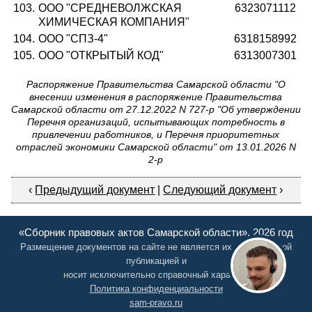
103.
ООО "СРЕДНЕВОЛЖСКАЯ
6323071112
ХИМИЧЕСКАЯ КОМПАНИЯ"
104.
ООО "СПЗ-4"
6318158992
105.
ООО "ОТКРЫТЫЙ КОД"
6313007301
Распоряжение Правительства Самарской области "О
внесении изменения в распоряжение Правительства
Самарской области от 27.12.2022 N 727-р "Об утверждении
Перечня организаций, испытывающих потребность в
привлечении работников, и Перечня приоритетных
отраслей экономики Самарской области" от 13.01.2026 N
2-р
‹
Предыдущий документ
|
Следующий документ
›
«Сборник правовых актов Самарской области», 2026 год
Размещение документов на сайте не является их официальной
публикацией и
носит исключительно справочный характер
Политика конфиденциальности
sam-pravo.ru