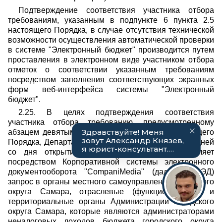
Подтверждение соответствия участника отбора
требованиям, указанным в подпункте 6 пункта 2.5
настоящего Порядка, в случае отсутствия технической
возможности осуществления автоматической проверки
в системе "Электронный бюджет" производится путем
проставления в электронном виде участником отбора
отметок о соответствии указанным требованиям
посредством заполнения соответствующих экранных
форм веб-интерфейса системы "Электронный
бюджет".
2.25. В целях подтверждения соответствия
участника отбора требованию, предусмотренному
абзацем девятым подпункта 6 пункта 2.5 настоящего
Порядка, Департамент в течение 3 (трех) рабочих дней
со дня открытия доступа к заявкам направляет
посредством Корпоративной системы электронного
документооборота "CompaniMedia" (далее - СЭД)
запрос в органы местного самоуправления городского
округа Самара, отраслевые (функциональные) и
территориальные органы Администрации городского
округа Самара, которые являются администраторами
неналоговых доходов бюджета городского округа