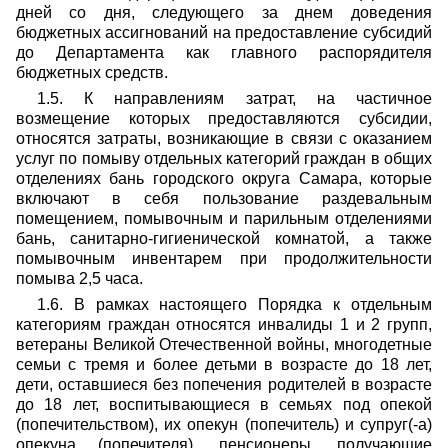
дней со дня, следующего за днем доведения
бюджетных ассигнований на предоставление субсидий
до Департамента как главного распорядителя
бюджетных средств.
1.5. К направлениям затрат, на частичное
возмещение которых предоставляются субсидии,
относятся затраты, возникающие в связи с оказанием
услуг по помыву отдельных категорий граждан в общих
отделениях бань городского округа Самара, которые
включают в себя пользование раздевальным
помещением, помывочным и парильным отделениями
бань, санитарно-гигиенической комнатой, а также
помывочным инвентарем при продолжительности
помыва 2,5 часа.
1.6. В рамках настоящего Порядка к отдельным
категориям граждан относятся инвалиды 1 и 2 групп,
ветераны Великой Отечественной войны, многодетные
семьи с тремя и более детьми в возрасте до 18 лет,
дети, оставшиеся без попечения родителей в возрасте
до 18 лет, воспитывающиеся в семьях под опекой
(попечительством), их опекун (попечитель) и супруг(-а)
опекуна (попечителя), пенсионеры, получающие