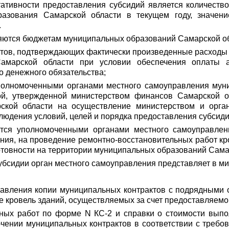
ьтативности предоставления субсидий является количест
разования Самарской области в текущем году, значени
.
вляются бюджетам муниципальных образований Самарской о
нтов, подтверждающих фактически произведенные расходы
Самарской области при условии обеспечения оплаты
 денежного обязательства;
полномоченными органами местного самоуправления мун
ой, утвержденной министерством финансов Самарской о
ской области на осуществление министерством и орган
людения условий, целей и порядка предоставления субсиди
уются уполномоченными органами местного самоуправле
ния, на проведение ремонтно-восстановительных работ кр
товности на территории муниципальных образований Сама
 субсидии орган местного самоуправления представляет в 
авления копии муниципальных контрактов с подрядными о
е кровель зданий, осуществляемых за счет предоставляемо
ных работ по форме N КС-2 и справки о стоимости выпо
ючении муниципальных контрактов в соответствии с требо