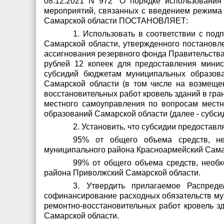
08.12.2021 N 972 "О порядке использовани
мероприятий, связанных с введением режима
Самарской области ПОСТАНОВЛЯЕТ:
1. Использовать в соответствии с по
Самарской области, утвержденного постановл
ассигнования резервного фонда Правительства 
рублей 12 копеек для предоставления минис
субсидий бюджетам муниципальных образова
Самарской области (в том числе на возмеще
восстановительных работ кровель зданий в гр
местного самоуправления по вопросам мест
образований Самарской области (далее - субсид
2. Установить, что субсидии предостав
95% от общего объема средств, не
муниципального района Красноармейский Сама
99% от общего объема средств, необ
района Приволжский Самарской области.
3. Утвердить прилагаемое Распред
софинансирование расходных обязательств му
ремонтно-восстановительных работ кровель 
Самарской области.