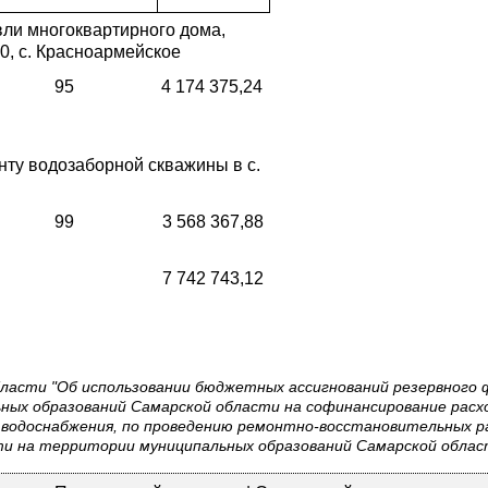
ли многоквартирного дома,
0, с. Красноармейское
95
4 174 375,24
ту водозаборной скважины в с.
99
3 568 367,88
7 742 743,12
ласти "Об использовании бюджетных ассигнований резервного 
ных образований Самарской области на софинансирование расх
водоснабжения, по проведению ремонтно-восстановительных раб
и на территории муниципальных образований Самарской области