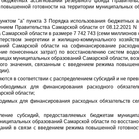
я бюджетных ассигнований резервного фонда Правительс
 повышенной готовности на территории муниципальных об
дпунктом "а" пункта 3 Порядка использования бюджетных 
ением Правительства Самарской области от 08.12.2021 N
Самарской области в размере 7 742 743 (семи миллионов с
терством энергетики и жилищно-коммунального хозяйств
ний Самарской области на софинансирование расходн
ние понесенных затрат) по восстановлению систем водо
аницах муниципальных образований Самарской области, в
ного значения, связанным с введением режима повышенн
ии).
ляются в соответствии с распределением субсидий и не пре
обходимых для финансирования расходного обязатель
рской области;
ходимых для финансирования расходных обязательств се
еление субсидий, предоставляемых бюджетам муницип
ниципальных образований Самарской области по восстан
зданий в связи с введением режима повышенной готовнос