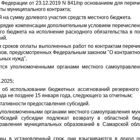
 Федерации от 23.12.2019 N 841/пр основанием для переч
ты муниципального контракта;
 на сумму долевого участия средств местного бюджета.
орядке компенсации дополнительным условием перечислен
го бюджета на исполнение расходного обязательства в 
ий.
ния сроков оплаты выполненных работ по контрактам пере
ов, предусмотренных Федеральным законом "О контрактной 
ьных нужд".
уются уполномоченными органами местного самоуправле
.2025;
а об использовании бюджетных ассигнований резервного
ода не позднее 15 января года, следующего за отчетным;
ьтативности предоставления субсидий.
ия уполномоченными органами местного самоуправления му
убсидий субсидии подлежат возврату в областной б
равления муниципальных образований в Самарской обла
ны в установленный срок, они взыскиваются в доход о