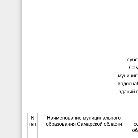
субс
Сам
муницип
водосна
зданий 
N
Наименование муниципального
п/п
образования Самарской области
с
об