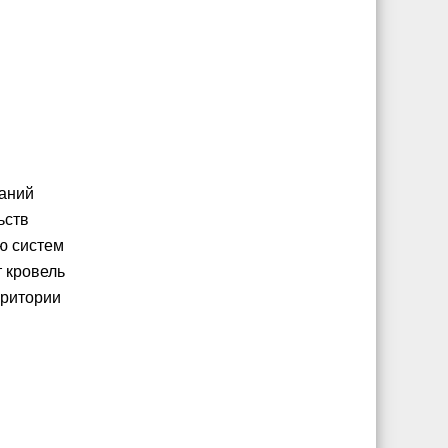
ваний
ьств
ю систем
 кровель
рритории