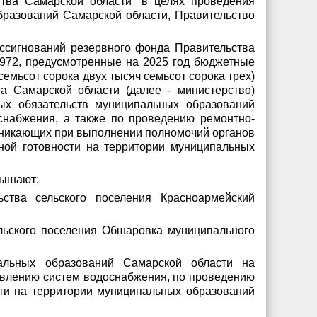
тва Самарской области" в целях проведения
разований Самарской области, Правительство
ассигнований резервного фонда Правительства
 972, предусмотренные на 2025 год бюджетные
емьсот сорока двух тысяч семьсот сорока трех)
а Самарской области (далее - министерство)
ых обязательств муниципальных образований
снабжения, а также по проведению ремонтно-
озникающих при выполнении полномочий органов
ой готовности на территории муниципальных
вышают:
ства сельского поселения Красноармейский
льского поселения Обшаровка муниципального
альных образований Самарской области на
овлению систем водоснабжения, по проведению
ти на территории муниципальных образований