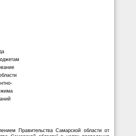
да
бюджетам
ование
области
нтно-
режима
ваний
лением Правительства Самарской области от