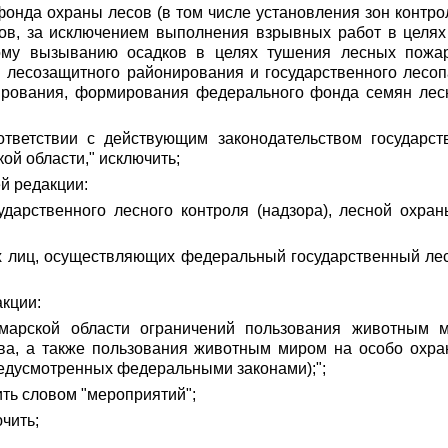
фонда охраны лесов (в том числе установления зон конт
ров, за исключением выполнения взрывных работ в целях
ому вызыванию осадков в целях тушения лесных пожар
 лесозащитного районирования и государственного лесоп
ирования, формирования федерального фонда семян лесн
ответствии с действующим законодательством государст
й области," исключить;
й редакции:
ударственного лесного контроля (надзора), лесной охра
х лиц, осуществляющих федеральный государственный лесн
акции:
амарской области ограничений пользования животным 
ва, а также пользования животным миром на особо охр
предусмотренных федеральными законами);";
ить словом "мероприятий";
ючить;