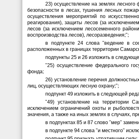
23) осуществление на землях лесного 
безопасности в лесах, тушения лесных пожа
осуществления мероприятий по искусственн
реагирования), защиты лесов (за исключением
лесов (за исключением лесосеменного район
воспроизводства лесов), лесоразведения;";
в подпункте 24 слова "ведение в со
расположенных в границах территории Самарско
подпункты 25 и 26 изложить в следующе
"25) осуществление федерального гос
фонда;
26) установление перечня должностны
лиц, осуществляющих лесную охрану;";
подпункт 49 изложить в следующей ред
"49) установление на территории С
исключением ограничений охоты и рыболовст
значения, а также на иных землях в случаях, 
в подпунктах 85 и 87 слово "мер" замен
в подпункте 94 слова "и местного" искл
подпункт 95 признать утратившим силу;