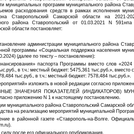
сти муниципальных программ муниципального района Ставр
объемов расходования средств в рамках исполнения му
она Ставропольский Самарской области на 2021-202
ого района Ставропольский от 01.03.2021 N 591нпа 
кой области постановляет:
тановление администрации муниципального района Ставр
нной программы «
Социальная поддержка населения муни
10.2024) (далее по тексту – постановление):
нансирования» паспорта Программы вместо слов «2024 год
с.руб., в т.ч.: местный бюджет: 5475,361 тыс.руб.», вместо с
8,484 тыс.руб., в т.ч.: местный бюджет: 7578,484 тыс.руб.».
мероприятий» изложить в новой редакции согласно приложе
РОГНОЗНЫЕ ЗНАЧЕНИЯ ПОКАЗАТЕЛЕЙ (ИНДИКАТОРОВ)
асно приложению N 1 к настоящему постановлению.
ии муниципального района Ставропольский Самарской обл
едства на реализацию мероприятий муниципальной Програ
ение в районной газете «Ставрополь-на-Волге. Официал
.ru).
 силу после его официального опубликования.