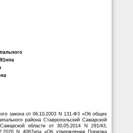
ипального
591нпа
ы
она
ьного закона от 06.10.2003 N 131-ФЗ «Об общих
ципального района Ставропольский Самарской
Самарской области от 30.05.2014 N 291/43,
12.2020 N 4087нпа «Об утверждении Порядка