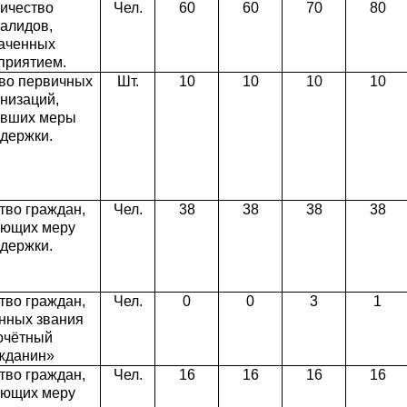
ичество
Чел.
60
60
70
80
алидов,
аченных
приятием.
во первичных
Шт.
10
10
10
10
низаций,
ивших меры
держки.
тво граждан,
Чел.
38
38
38
38
ающих меру
держки.
тво граждан,
Чел.
0
0
3
1
нных звания
очётный
жданин»
тво граждан,
Чел.
16
16
16
16
ающих меру