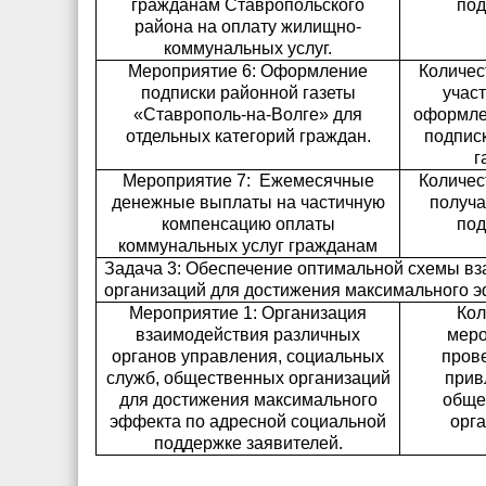
гражданам Ставропольского
под
района на
оплату жилищно-
коммунальных услуг.
Мероприятие 6: Оформление
Количес
подписки районной газеты
учас
«Ставрополь-на-Волге» для
оформле
отдельных категорий граждан.
подпис
г
Мероприятие 7:
Ежемесячные
Количес
денежные выплаты на частичную
получ
компенсацию оплаты
под
коммунальных услуг гражданам
Задача 3: Обеспечение оптимальной схемы вз
организаций для достижения максимального э
Мероприятие 1: Организация
Кол
взаимодействия различных
меро
органов управления, социальных
пров
служб, общественных организаций
прив
для достижения максимального
обще
эффекта по адресной социальной
орга
поддержке заявителей.