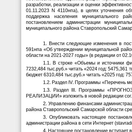
разработки, реализации и оценки эффективно
01.11.2023 N 4110нпа), в целях уточнения 
поддержка населения муниципального рай
постановлением администрации муниципальн
муниципального района Ставропольский Самарс
1. Внести следующие изменения в пос
591нпа
«Об утверждении муниципальной райо
области на 2021-2027 годы
» (в редакции от 02.
1.1. В строке «Объемы и источники фи
7232,484 тыс.руб.» читать «2024 год: 5475,361 ты
бюджет 6310,484 тыс.руб.» читать «2025 год: 757
1.2. Раздел IV. Программы «Перечень 
1.3. Раздел III. Программы «П
РЕАЛИЗАЦИИ» изложить в новой редакции согл
2. Управлению финансами администрац
района Ставропольский Самарской области ср
3. Опубликовать настоящее постановл
администрации района в сети Интернет (stavradm
4. Настоящее постановление вступает в