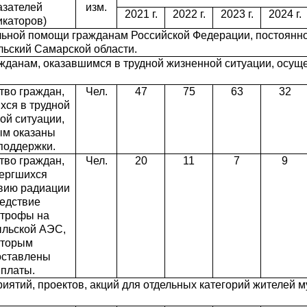
азателей
изм.
2021 г.
2022 г.
2023 г.
2024 г.
икаторов)
льной помощи гражданам Российской Федерации, постоян
ьский Самарской области.
жданам, оказавшимся в трудной жизненной ситуации, осущ
тво граждан,
Чел.
47
75
63
32
хся в трудной
ой ситуации,
ым оказаны
поддержки.
тво граждан,
Чел.
20
11
7
9
ергшихся
вию радиации
едствие
строфы на
льской АЭС,
оторым
оставлены
платы.
иятий, проектов, акций для отдельных категорий жителей 