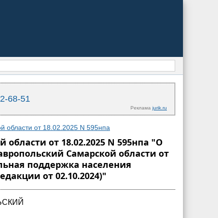
02-68-51
Реклама
jurik.ru
 области от 18.02.2025 N 595нпа
бласти от 18.02.2025 N 595нпа "О
вропольский Самарской области от
альная поддержка населения
дакции от 02.10.2024)"
ЬСКИЙ