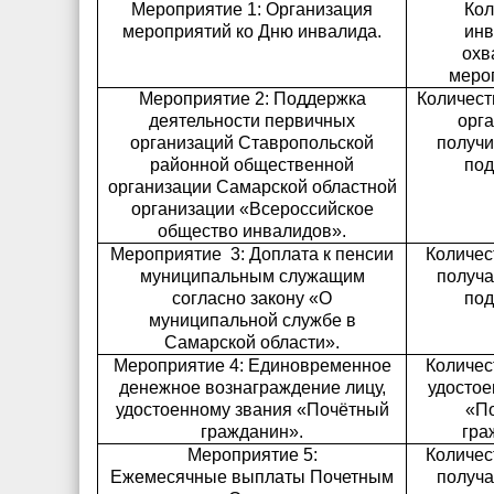
Мероприятие 1: Организация
Кол
мероприятий ко Дню инвалида.
инв
охв
меро
Мероприятие 2:
Поддержка
Количест
деятельности первичных
орга
организаций Ставропольской
получ
районной общественной
под
организации Самарской областной
организации «Всероссийское
общество инвалидов».
Мероприятие
3: Доплата к пенсии
Количес
муниципальным служащим
получ
согласно закону «О
под
муниципальной службе в
Самарской области».
Мероприятие 4: Единовременное
Количес
денежное вознаграждение лицу,
удостое
удостоенному звания «Почётный
«П
гражданин».
гра
Мероприятие 5:
Количес
Ежемесячные выплаты Почетным
получ