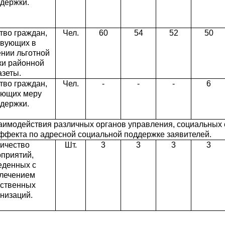
держки.
тво граждан,
Чел.
60
54
52
50
твующих в
нии льготной
ки районной
азеты.
тво граждан,
Чел.
-
-
-
6
ающих меру
держки.
аимодействия различных органов управления, социальных
ффекта по адресной социальной поддержке заявителей.
ичество
Шт.
3
3
3
3
приятий,
еденных с
лечением
ственных
низаций.