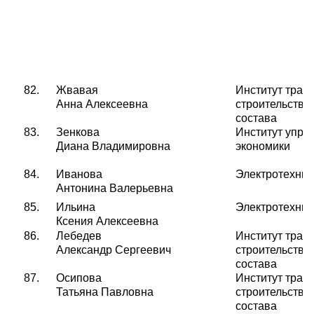
82.
Жвавая
Институт тран
Анна Алексеевна
строительства
состава
83.
Зенкова
Институт упра
Диана Владимировна
экономики
84.
Иванова
Электротехнич
Антонина Валерьевна
85.
Ильина
Электротехнич
Ксения Алексеевна
8
6
.
Лебедев
Институт тран
Александр Сергеевич
строительства
состава
8
7
.
Осипова
Институт тран
Татьяна Павловна
строительства
состава