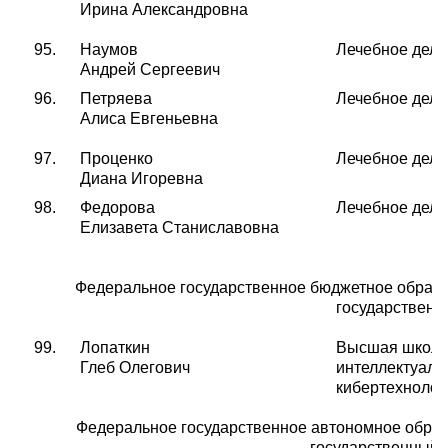
Ирина Александровна
95.
Наумов
Лечебное дело
Андрей Сергеевич
96.
Петряева
Лечебное дело
Алиса Евгеньевна
97.
Проценко
Лечебное дело
Диана Игоревна
98.
Федорова
Лечебное дело
Елизавета Станиславовна
Федеральное государственное бюджетное образ
государственн
99.
Лопаткин
Высшая школ
Глеб Олегович
интеллектуаль
кибертехнолог
Федеральное государственное автономное обра
государственный 