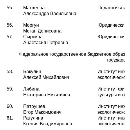
55.
Матвеева
Педагогики и 
Александра Васильевна
56.
Моргун
Юридический
Меган Денисовна
57.
Сыркина
Юридический
Анастасия Петровна
Федеральное государственное бюджетное образов
государст
58.
Бакулин
Институт инже
Алексей Михайлович
экологической
59.
Лябина
Институт физи
Екатерина Никитична
культуры и спо
60.
Патрушев
Институт инже
Егор Максимович
экологической
61.
Рагулина
Институт инже
Ксения Владимировна
экологической