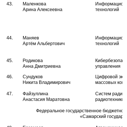
43.
Маленкова
Информационн
Арина Алексеевна
технологий
44.
Маняев
Информационн
Артём Альбертович
технологий
45.
Родикова
Кибербезопасн
Анна Дмитриевна
управления
46.
Сундуков
Цифровой эко
Никита Владимирович
массовых ком
47.
Файзуллина
Систем радиос
Анастасия Маратовна
радиотехники
Федеральное государственное бюджетное
«Самарский государс