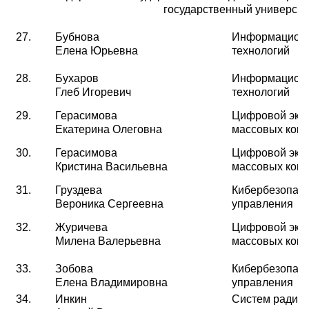
государственный университ
27.
Бубнова
Информационн
Елена Юрьевна
технологий
28.
Бухаров
Информационн
Глеб Игоревич
технологий
29.
Герасимова
Цифровой эко
Екатерина Олеговна
массовых ком
30.
Герасимова
Цифровой эко
Кристина Васильевна
массовых ком
31.
Груздева
Кибербезопасн
Вероника Сергеевна
управления
32.
Журичева
Цифровой эко
Милена Валерьевна
массовых ком
33.
Зобова
Кибербезопасн
Елена Владимировна
управления
34.
Инкин
Систем радиос