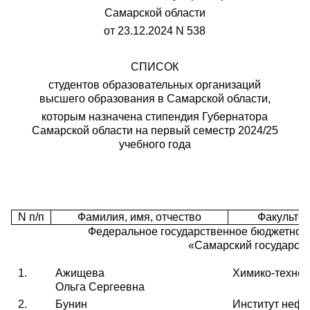
Самарской области
от 23.12.2024 N 538
СПИСОК
студентов образовательных организаций
высшего образования в Самарской области,
которым назначена стипендия Губернатора
Самарской области на первый семестр 2024/25
учебного года
N п/п
Фамилия, имя, отчество
Факультет 
Федеральное государственное бюджетное
«Самарский государств
1.
Ажищева
Химико-технол
Ольга Сергеевна
2.
Бунин
Институт нефт