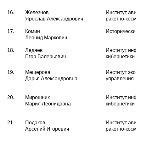
16.
Железнов
Институт авиа
Ярослав Александрович
ракетно-косми
17.
Комин
Исторический
Леонид Маркович
18.
Ледяев
Институт инфо
Егор Валерьевич
кибернетики
19.
Мещерова
Институт экон
Дарья Александровна
управления
20.
Мирошник
Институт инфо
Мария Леонидовна
кибернетики
21.
Подаков
Институт авиа
Арсений Игоревич
ракетно-косми