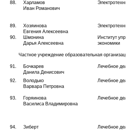
88
.
Харламов
Электротехнич
Иван Романович
89.
Хозяинова
Электротехнич
Евгения Алексеевна
90.
Шмонина
Институт упра
Дарья Алексеевна
экономики
Частное учреждение образовательная организаци
91.
Бочкарев
Лечебное дело
Данила Денисович
92.
Володько
Лечебное дело
Варвара Петровна
93.
Горяинова
Лечебное дело
Василиса Владимировна
94.
Зиберт
Лечебное дело