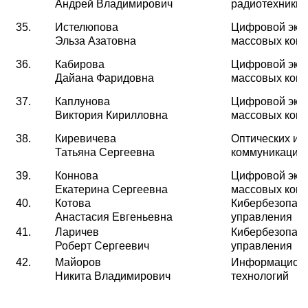
Андрей Владимирович
радиотехники
35.
Истелюпова
Цифровой эко
Эльза Азатовна
массовых ком
36.
Кабирова
Цифровой эко
Дайана Фаридовна
массовых ком
37.
Каплунова
Цифровой эко
Виктория Кирилловна
массовых ком
38.
Киревичева
Оптических и 
Татьяна Сергеевна
коммуникаций
39.
Коннова
Цифровой эко
Екатерина Сергеевна
массовых ком
40.
Котова
Кибербезопасн
Анастасия Евгеньевна
управления
41.
Ларичев
Кибербезопасн
Роберт Сергеевич
управления
42.
Майоров
Информационн
Никита Владимирович
технологий