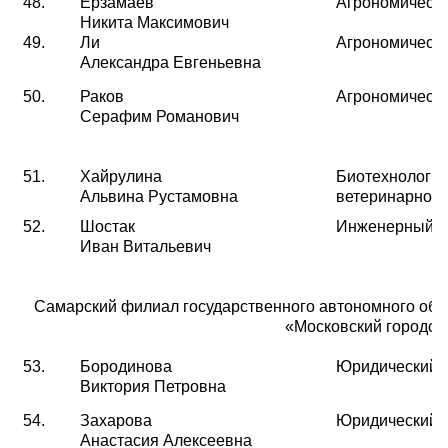
48.
Ерзамаев
Агрономическ
Никита Максимович
49.
Ли
Агрономическ
Александра Евгеньевна
50.
Раков
Агрономическ
Серафим Романович
51.
Хайрулина
Биотехнологии
Альвина Рустамовна
ветеринарной
52.
Шостак
Инженерный
Иван Витальевич
Самарский филиал государственного автономного обр
«Московский городск
53.
Бородинова
Юридический
Виктория Петровна
54.
Захарова
Юридический
Анастасия Алексеевна