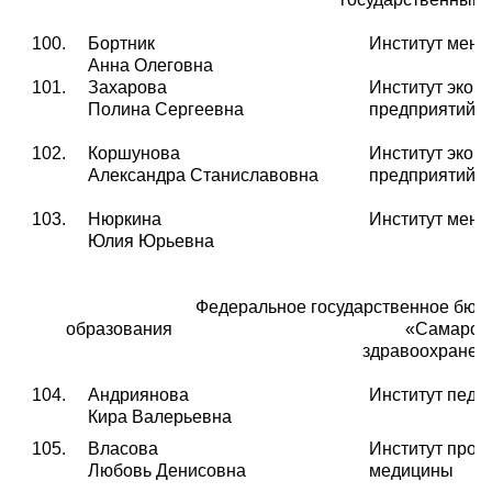
100.
Бортник
Институт мен
Анна Олеговна
101.
Захарова
Институт экон
Полина Сергеевна
предприятий
102.
Коршунова
Институт экон
Александра Станиславовна
предприятий
103.
Нюркина
Институт мен
Юлия Юрьевна
Федеральное государственное бюд
образования
«Самарски
здравоохранен
104.
Андриянова
Институт педи
Кира Валерьевна
105.
Власова
Институт проф
Любовь Денисовна
медицины