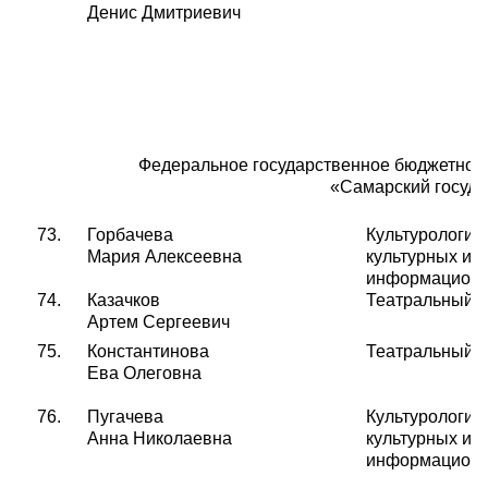
Денис Дмитриевич
Федеральное государственное бюджетное
«Самарский госуда
73.
Горбачева
К
ультурологии
Мария Алексеевна
культурных и
информационн
74.
Казачков
Театральный
Артем Сергеевич
7
5.
Константинова
Театральный
Ева Олеговна
7
6
.
Пугачева
К
ультурологии
Анна Николаевна
культурных и
информационн