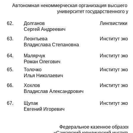
Автономная некоммерческая организация высшего о
университет государственного у
62.
Долганов
Лингвистики
Сергей Андреевич
63.
Леонтьева
Институт экон
Владислава Степановна
64.
Малярчук
Институт экон
Роман Олегович
65.
Толочко
Институт экон
Илья Николаевич
66.
Хохлов
Институт экон
Владислав Александрович
67.
Щупак
Институт экон
Евгений Игоревич
Федеральное казенное образова
«Самарский юридический институт