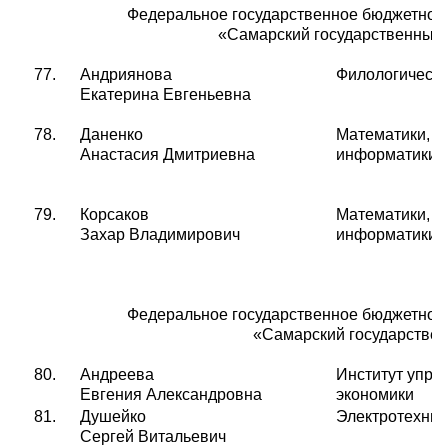
Федеральное государственное бюджетное
«Самарский государственный 
77.
Андриянова
Филологическ
Екатерина Евгеньевна
78.
Даненко
Математики, ф
Анастасия Дмитриевна
информатики
79.
Корсаков
Математики, ф
Захар Владимирович
информатики
Федеральное государственное бюджетное
«Самарский государствен
80.
Андреева
Институт упра
Евгения Александровна
экономики
81.
Душейко
Электротехнич
Сергей Витальевич