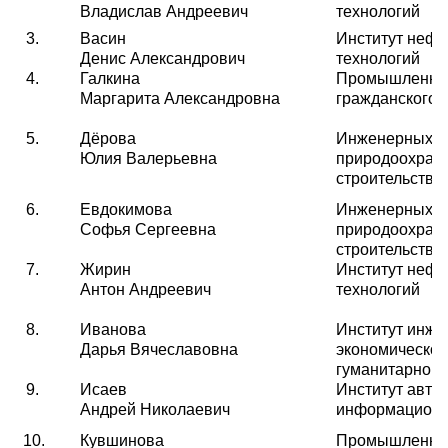
Владислав Андреевич
технологий
3.
Васин
Институт нефт
Денис Александрович
технологий
4.
Галкина
Промышленног
Маргарита Александровна
гражданского 
5.
Дёрова
Инженерных с
Юлия Валерьевна
природоохран
строительства
6.
Евдокимова
Инженерных с
Софья Сергеевна
природоохран
строительства
7.
Жирин
Институт нефт
Антон Андреевич
технологий
8.
Иванова
Институт инже
Дарья Вячеславовна
экономическог
гуманитарного
9.
Исаев
Институт авто
Андрей Николаевич
информационн
10.
Кувшинова
Промышленног