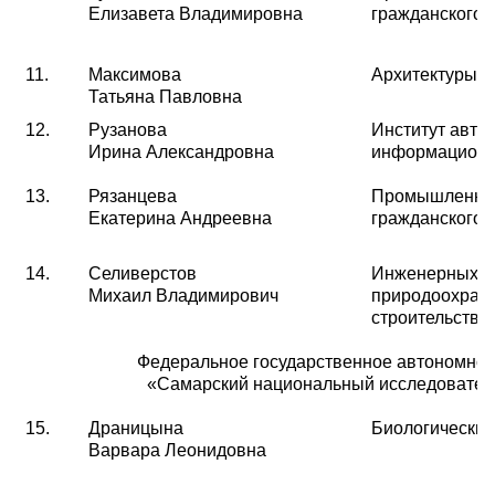
Елизавета Владимировна
гражданского 
11.
Максимова
Архитектуры и
Татьяна Павловна
12.
Рузанова
Институт авто
Ирина Александровна
информационн
13.
Рязанцева
Промышленног
Екатерина Андреевна
гражданского 
14.
Селиверстов
Инженерных с
Михаил Владимирович
природоохран
строительства
Федеральное государственное автономное
«Самарский национальный исследователь
15.
Драницына
Биологически
Варвара Леонидовна