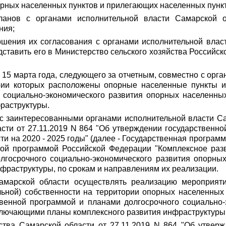
рных населенных пунктов и прилегающих населенных пункто
планов с органами исполнительной власти Самарской 
ния;
ршения их согласования с органами исполнительной вла
ставить его в Министерство сельского хозяйства Российск
до 15 марта года, следующего за отчетным, совместно с о
ории которых расположены опорные населенные пункты и
 социально-экономического развития опорных населенны
раструктуры.
с заинтересованными органами исполнительной власти Сам
сти от 27.11.2019 N 864 "Об утверждении государственн
ти на 2020 - 2025 годы" (далее - Государственная програ
ой программой Российской Федерации "Комплексное разв
лгосрочного социально-экономического развития опорных
раструктуры, по срокам и направлениям их реализации.
амарской области осуществлять реализацию мероприяти
льной) собственности на территории опорных населенных
твенной программой и планами долгосрочного социально
ключающими планы комплексного развития инфраструктуры
ства Самарской области от 27.11.2019 N 864 "Об утвер