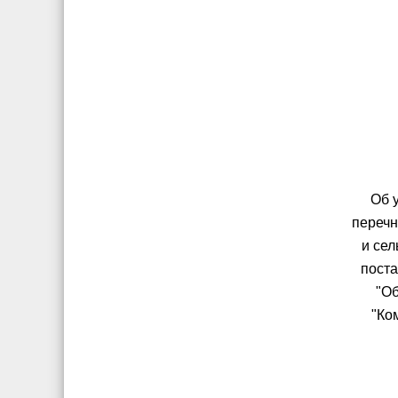
Об 
перечн
и се
поста
"О
"Ко