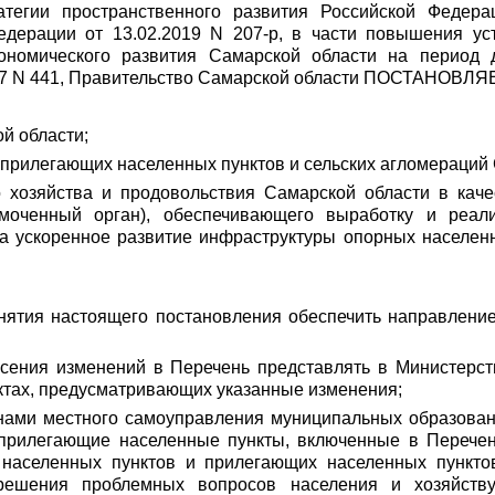
тегии пространственного развития Российской Федера
дерации от 13.02.2019 N 207-р, в части повышения ус
кономического развития Самарской области на период 
017 N 441, Правительство Самарской области ПОСТАНОВЛЯ
й области;
прилегающих населенных пунктов и сельских агломераций С
о хозяйства и продовольствия Самарской области в кач
омоченный орган), обеспечивающего выработку и реа
а ускоренное развитие инфраструктуры опорных населенн
инятия настоящего постановления обеспечить направление
есения изменений в Перечень представлять в Министерст
ктах, предусматривающих указанные изменения;
ганами местного самоуправления муниципальных образован
рилегающие населенные пункты, включенные в Перечень
х населенных пунктов и прилегающих населенных пункто
 решения проблемных вопросов населения и хозяйст