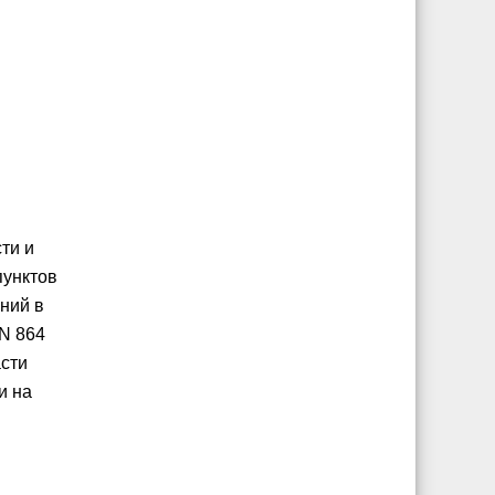
ти и
пунктов
ний в
 N 864
сти
и на